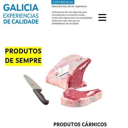
EXPERIENCIA
Ir o contido principal
Nome feminino. De lat. experiencia.
Coñecemento da vida adquirido polas
circunstancias ou situacións vividas,
cando estas experiencias van acompañadas
dunha boa mesa, dise que son
EXPERIENCIAS DE CALIDADE
PRODUTOS
DE SEMPRE
PRODUTOS CÁRNICOS