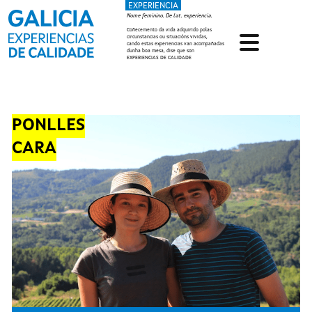
EXPERIENCIA
Ir o contido principal
Nome feminino. De lat. experiencia.
Coñecemento da vida adquirido polas
circunstancias ou situacións vividas,
cando estas experiencias van acompañadas
dunha boa mesa, dise que son
EXPERIENCIAS DE CALIDADE
PONLLES
CARA