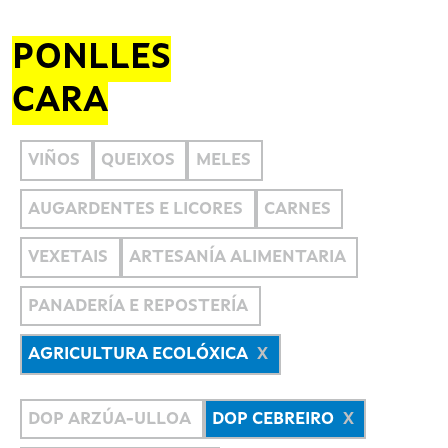
PONLLES
CARA
VIÑOS
QUEIXOS
MELES
AUGARDENTES E LICORES
CARNES
VEXETAIS
ARTESANÍA ALIMENTARIA
PANADERÍA E REPOSTERÍA
AGRICULTURA ECOLÓXICA
DOP ARZÚA-ULLOA
DOP CEBREIRO