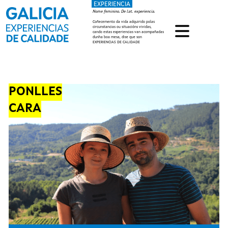
EXPERIENCIA
Ir o contido principal
Nome feminino. De lat. experiencia.
Coñecemento da vida adquirido polas
circunstancias ou situacións vividas,
cando estas experiencias van acompañadas
dunha boa mesa, dise que son
EXPERIENCIAS DE CALIDADE
PONLLES
CARA