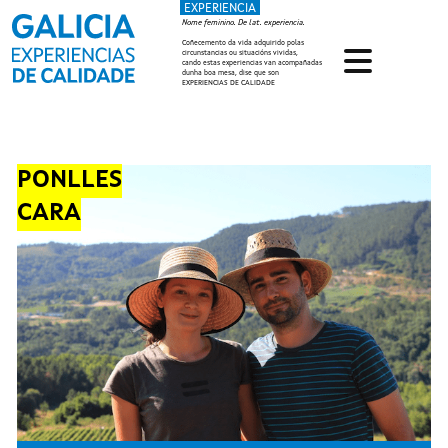
EXPERIENCIA
Ir o contido principal
Nome feminino. De lat. experiencia.
Coñecemento da vida adquirido polas
circunstancias ou situacións vividas,
cando estas experiencias van acompañadas
dunha boa mesa, dise que son
EXPERIENCIAS DE CALIDADE
PONLLES
CARA