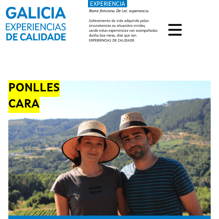
EXPERIENCIA
Ir o contido principal
Nome feminino. De lat. experiencia.
Coñecemento da vida adquirido polas
circunstancias ou situacións vividas,
cando estas experiencias van acompañadas
dunha boa mesa, dise que son
EXPERIENCIAS DE CALIDADE
PONLLES
CARA