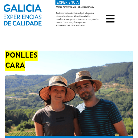
EXPERIENCIA
Ir o contido principal
Nome feminino. De lat. experiencia.
Coñecemento da vida adquirido polas
circunstancias ou situacións vividas,
cando estas experiencias van acompañadas
dunha boa mesa, dise que son
EXPERIENCIAS DE CALIDADE
PONLLES
CARA