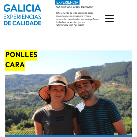
EXPERIENCIA
Ir o contido principal
Nome feminino. De lat. experiencia.
Coñecemento da vida adquirido polas
circunstancias ou situacións vividas,
cando estas experiencias van acompañadas
dunha boa mesa, dise que son
EXPERIENCIAS DE CALIDADE
PONLLES
CARA