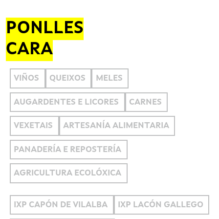
PONLLES
CARA
VIÑOS
QUEIXOS
MELES
AUGARDENTES E LICORES
CARNES
VEXETAIS
ARTESANÍA ALIMENTARIA
PANADERÍA E REPOSTERÍA
AGRICULTURA ECOLÓXICA
IXP CAPÓN DE VILALBA
IXP LACÓN GALLEGO