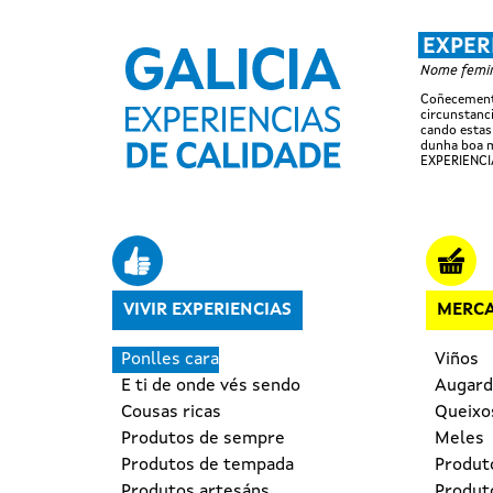
EXPER
Nome femini
Coñecemento
circunstanci
cando estas
dunha boa m
EXPERIENCI
Navegación principal
VIVIR EXPERIENCIAS
MERCA
Ponlles cara
Viños
E ti de onde vés sendo
Augard
Cousas ricas
Queixo
Produtos de sempre
Meles
Produtos de tempada
Produt
Produtos artesáns
Produto