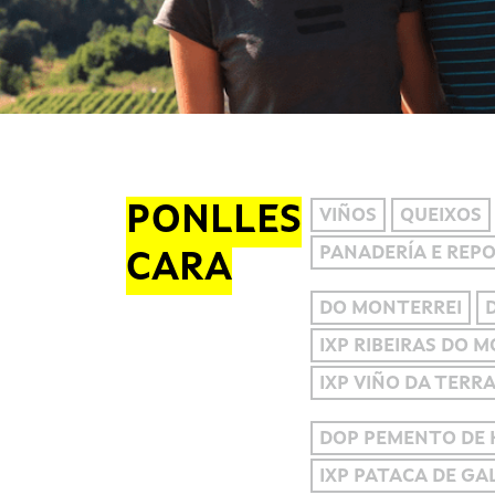
PONLLES
VIÑOS
QUEIXOS
PANADERÍA E REP
CARA
DO MONTERREI
IXP RIBEIRAS DO 
IXP VIÑO DA TERR
DOP PEMENTO DE
IXP PATACA DE GAL