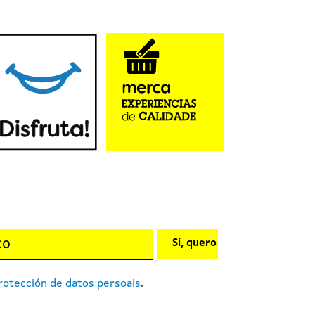
Sí, quero
rotección de datos persoais
.