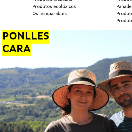
Produtos ecolóxicos
Panader
Os inseparables
Produt
Produt
PONLLES
CARA