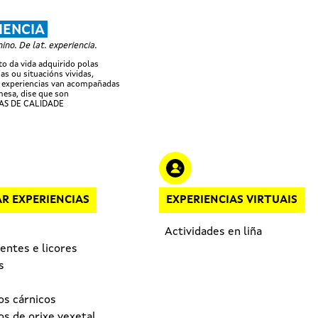
Ir o contido principal
IENCIA
no. De lat. experiencia.
 da vida adquirido polas
as ou situacións vividas,
 experiencias van acompañadas
esa, dise que son
AS DE CALIDADE
R EXPERIENCIAS
EXPERIENCIAS VIRTUAIS
Actividades en liña
entes e licores
s
os cárnicos
s de orixe vexetal