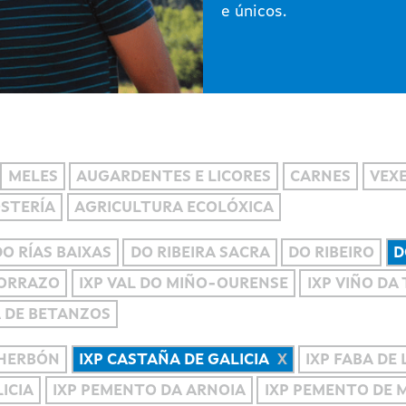
e únicos.
MELES
AUGARDENTES E LICORES
CARNES
VEXE
OSTERÍA
AGRICULTURA ECOLÓXICA
DO RÍAS BAIXAS
DO RIBEIRA SACRA
DO RIBEIRO
D
MORRAZO
IXP VAL DO MIÑO-OURENSE
IXP VIÑO DA
A DE BETANZOS
 HERBÓN
IXP CASTAÑA DE GALICIA
IXP FABA DE
ICIA
IXP PEMENTO DA ARNOIA
IXP PEMENTO DE