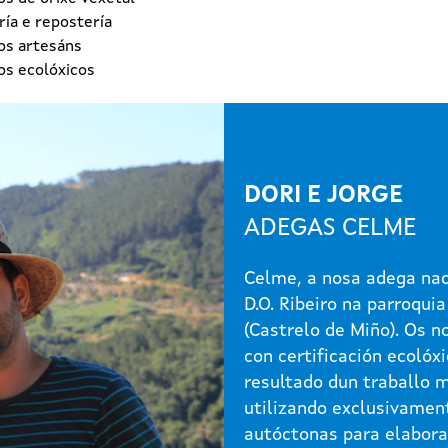
ía e repostería
os artesáns
os ecolóxicos
DORI E JORGE
ADEGAS CELME
Celme, a nosa adega nac
D.O. Ribeiro na parroquia
(Castrelo de Miño). Os n
con certificación ecolóxi
resultado dun traballo 
utilizando exclusivamen
autóctonas para elabora