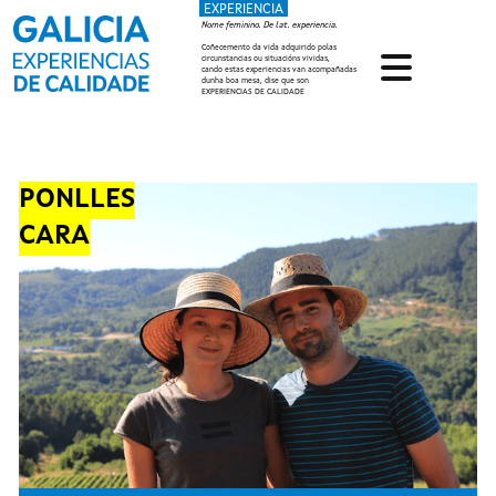
EXPERIENCIA
Ir o contido principal
Nome feminino. De lat. experiencia.
Coñecemento da vida adquirido polas
circunstancias ou situacións vividas,
cando estas experiencias van acompañadas
dunha boa mesa, dise que son
EXPERIENCIAS DE CALIDADE
PONLLES
CARA