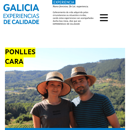
EXPERIENCIA
Ir o contido principal
Nome feminino. De lat. experiencia.
Coñecemento da vida adquirido polas
circunstancias ou situacións vividas,
cando estas experiencias van acompañadas
dunha boa mesa, dise que son
EXPERIENCIAS DE CALIDADE
PONLLES
CARA