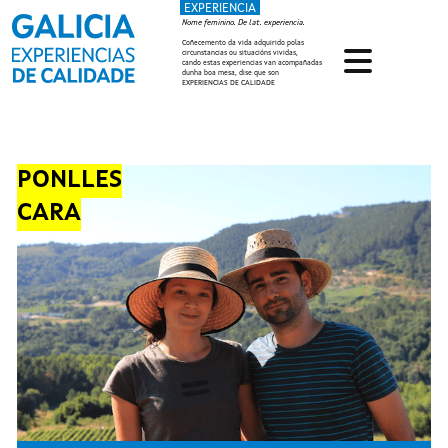
EXPERIENCIA
Ir o contido principal
Nome feminino. De lat. experiencia.
Coñecemento da vida adquirido polas
circunstancias ou situacións vividas,
cando estas experiencias van acompañadas
dunha boa mesa, dise que son
EXPERIENCIAS DE CALIDADE
PONLLES
CARA