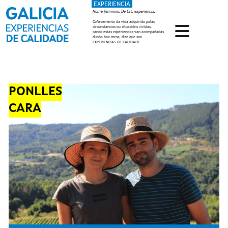
EXPERIENCIA
Ir o contido principal
Nome feminino. De lat. experiencia.
Coñecemento da vida adquirido polas
circunstancias ou situacións vividas,
cando estas experiencias van acompañadas
dunha boa mesa, dise que son
EXPERIENCIAS DE CALIDADE
PONLLES
CARA