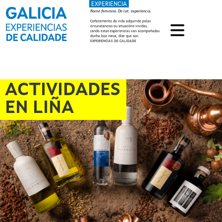
EXPERIENCIA
Ir o contido principal
Nome feminino. De lat. experiencia.
Coñecemento da vida adquirido polas
circunstancias ou situacións vividas,
cando estas experiencias van acompañadas
dunha boa mesa, dise que son
EXPERIENCIAS DE CALIDADE
ACTIVIDADES
EN LIÑA