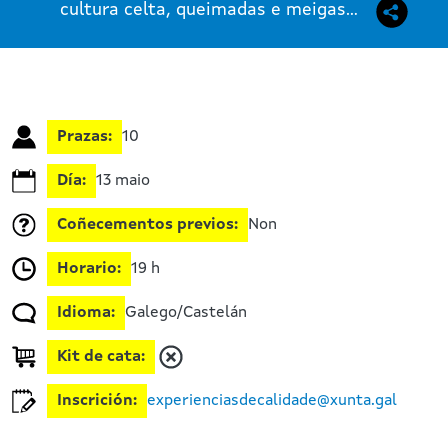
cultura celta, queimadas e meigas...
Prazas:
10
Día:
13 maio
Coñecementos previos:
Non
Horario:
19 h
Idioma:
Galego/Castelán
Kit de cata:
Inscrición:
experienciasdecalidade@xunta.gal