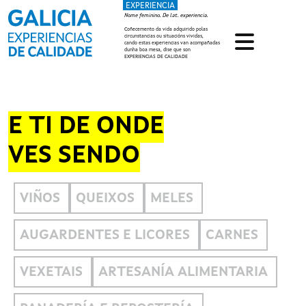
EXPERIENCIA
Ir o contido principal
Nome feminino. De lat. experiencia.
Coñecemento da vida adquirido polas
circunstancias ou situacións vividas,
cando estas experiencias van acompañadas
dunha boa mesa, dise que son
EXPERIENCIAS DE CALIDADE
E TI DE ONDE
VES SENDO
VIÑOS
QUEIXOS
MELES
AUGARDENTES E LICORES
CARNES
VEXETAIS
ARTESANÍA ALIMENTARIA