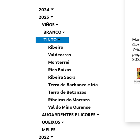
2024
2023
VIÑOS
BRANCO
Mar
TINTO
Our
Ribeiro
Viño
peq
Valdeorras
202
Monterrei
Rías Baixas
Ribeira Sacra
Terra de Barbanza e Iria
Terra de Betanzos
Ribeiras do Morrazo
Val do Miño Ourense
AUGARDENTES E LICORES
QUEIXOS
MELES
2022