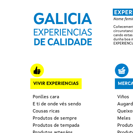
EXPER
Nome femini
Coñecemento
circunstanci
cando estas
dunha boa m
EXPERIENCI
Navegación principal
VIVIR EXPERIENCIAS
MERCA
Ponlles cara
Viños
E ti de onde vés sendo
Augard
Cousas ricas
Queixo
Produtos de sempre
Meles
Produtos de tempada
Produt
Produtos artesáns
Produto