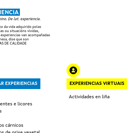
Ir o contido principal
IENCIA
no. De lat. experiencia.
 da vida adquirido polas
as ou situacións vividas,
 experiencias van acompañadas
esa, dise que son
AS DE CALIDADE
R EXPERIENCIAS
EXPERIENCIAS VIRTUAIS
Actividades en liña
entes e licores
s
os cárnicos
s de orixe vexetal