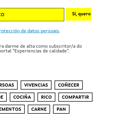
Sí, quero
rotección de datos persoais
.
ra darme de alta como subscritor/a do
ortal "Experiencias de calidade".
RSOAS
VIVENCIAS
COÑECER
DE
COCIÑA
RICO
COMPARTIR
EMENTOS
CARNE
PAN