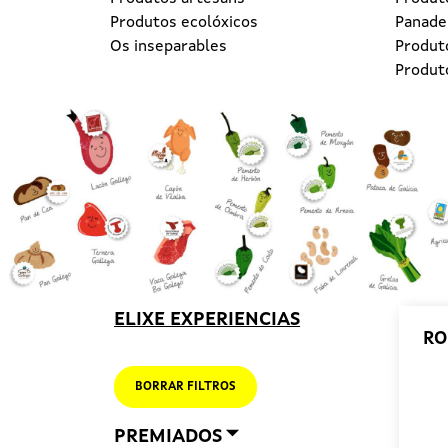
Produtos ecolóxicos
Panader
Os inseparables
Produt
Produt
ELIXE EXPERIENCIAS
RO
BORRAR FILTROS
PREMIADOS