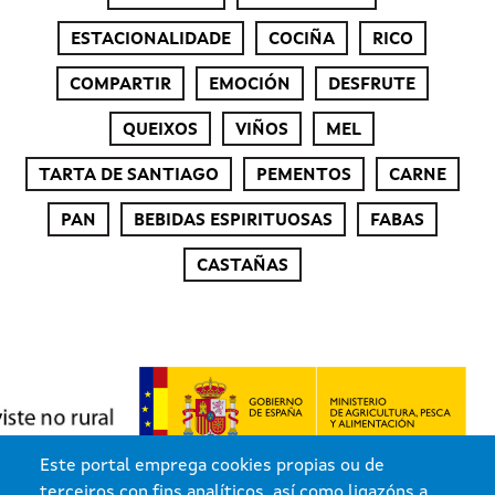
ESTACIONALIDADE
COCIÑA
RICO
COMPARTIR
EMOCIÓN
DESFRUTE
QUEIXOS
VIÑOS
MEL
TARTA DE SANTIAGO
PEMENTOS
CARNE
PAN
BEBIDAS ESPIRITUOSAS
FABAS
CASTAÑAS
Este portal emprega cookies propias ou de
terceiros con fins analíticos, así como ligazóns a