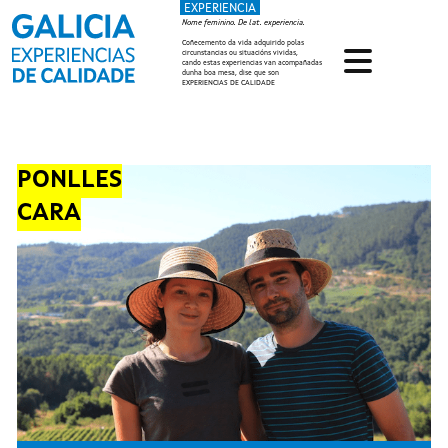
EXPERIENCIA
Ir o contido principal
Nome feminino. De lat. experiencia.
Coñecemento da vida adquirido polas
circunstancias ou situacións vividas,
cando estas experiencias van acompañadas
dunha boa mesa, dise que son
EXPERIENCIAS DE CALIDADE
PONLLES
CARA