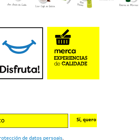
Sí, quero
rotección de datos persoais
.