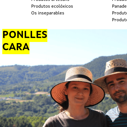
Produtos ecolóxicos
Panader
Os inseparables
Produt
Produt
PONLLES
CARA