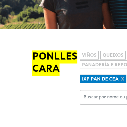
PONLLES
VIÑOS
QUEIXOS
PANADERÍA E REP
CARA
IXP PAN DE CEA