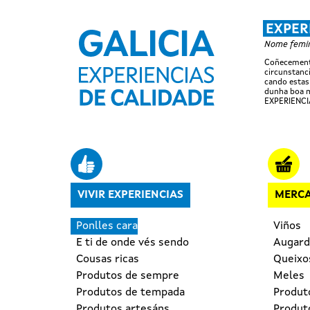
EXPER
Nome femini
Coñecemento
circunstanci
cando estas
dunha boa m
EXPERIENCI
Navegación principal
VIVIR EXPERIENCIAS
MERCA
Ponlles cara
Viños
E ti de onde vés sendo
Augard
Cousas ricas
Queixo
Produtos de sempre
Meles
Produtos de tempada
Produt
Produtos artesáns
Produto