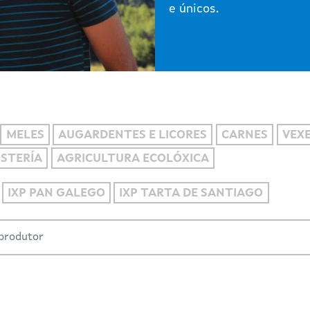
e únicos.
MELES
AUGARDENTES E LICORES
CARNES
VEXE
OSTERÍA
AGRICULTURA ECOLÓXICA
IXP PAN GALEGO
IXP TARTA DE SANTIAGO