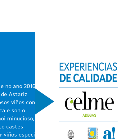
e no ano 2016 na
 de Astariz
osos viños contan
ca e son o
moi minucioso,
te castes
r viños especiais