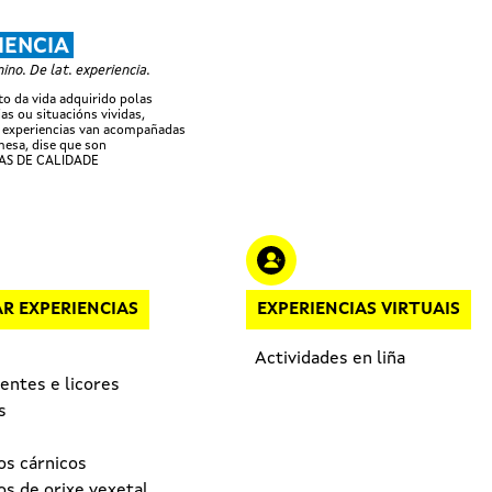
Ir o contido principal
IENCIA
no. De lat. experiencia.
 da vida adquirido polas
as ou situacións vividas,
 experiencias van acompañadas
esa, dise que son
AS DE CALIDADE
R EXPERIENCIAS
EXPERIENCIAS VIRTUAIS
Actividades en liña
entes e licores
s
os cárnicos
s de orixe vexetal