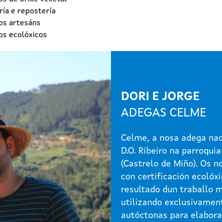
ía e repostería
os artesáns
os ecolóxicos
DORI E JORGE
ADEGAS CELME
Celme, a nosa adega nac
D.O. Ribeiro na parroquia
(Castrelo de Miño). Os n
con certificación ecolóxi
resultado dun traballo 
utilizando exclusivamen
autóctonas para elabora