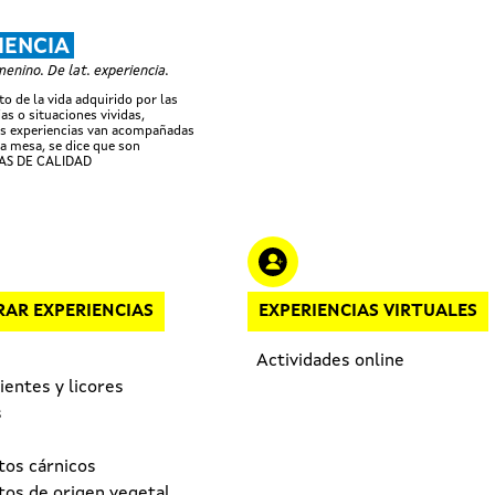
Pasar al contenido principal
IENCIA
nino. De lat. experiencia.
o de la vida adquirido por las
as o situaciones vividas,
s experiencias van acompañadas
a mesa, se dice que son
AS DE CALIDAD
AR EXPERIENCIAS
EXPERIENCIAS VIRTUALES
Actividades online
entes y licores
s
tos cárnicos
tos de origen vegetal