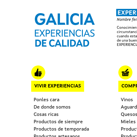
EXPER
Nombre feme
Conocimient
circunstanci
cuando esta
de una buen
EXPERIENCI
Navegación principal
VIVIR EXPERIENCIAS
COMPR
Ponles cara
Vinos
De donde somos
Aguardi
Cosas ricas
Queso
Productos de siempre
Mieles
Productos de temporada
Produc
Productos artesanos
Produc