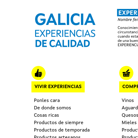
EXPER
Nombre feme
Conocimient
circunstanci
cuando esta
de una buen
EXPERIENCI
Navegación principal
VIVIR EXPERIENCIAS
COMPR
Ponles cara
Vinos
De donde somos
Aguardi
Cosas ricas
Queso
Productos de siempre
Mieles
Productos de temporada
Produc
Productos artesanos
Produc