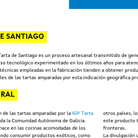
DE SANTIAGO
 Tarta de Santiago es un proceso artesanal transmitido de gen
eso tecnológico experimentado en los últimos años para atend
s técnicas empleadas en la fabricación tienden a obtener pro
les de las tartas amparadas por esta indicación geográfica pr
URAL
n de las tartas amparadas por la
IGP Tarta
otros países, l
da la Comunidad Autónoma de Galicia.
este producto t
 nace en las cocinas acomodadas de los
fronteras.
cuando consumir productos exóticos, como
La divulgación 