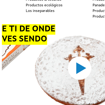
Productos ecológicos
Panader
Los inseparables
Produc
Produc
E TI DE ONDE
VES SENDO