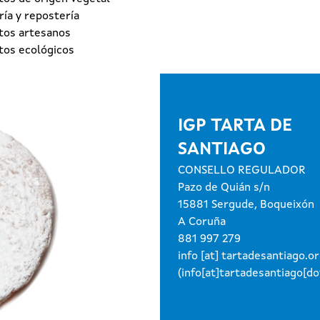
ía y repostería
tos artesanos
tos ecológicos
IGP TARTA DE
SANTIAGO
CONSELLO REGULADOR
Pazo de Quián s/n
15881 Sergude, Boqueixón
A Coruña
881 997 279
info
[at]
tartadesantiago.o
(info[at]tartadesantiago[do