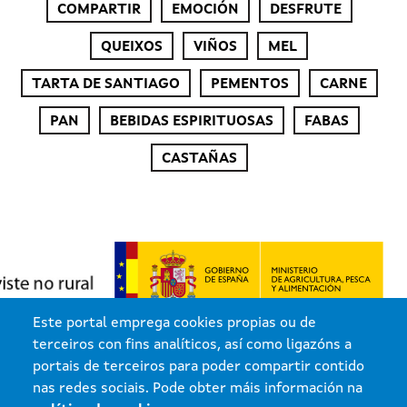
COMPARTIR
EMOCIÓN
DESFRUTE
QUEIXOS
VIÑOS
MEL
TARTA DE SANTIAGO
PEMENTOS
CARNE
PAN
BEBIDAS ESPIRITUOSAS
FABAS
CASTAÑAS
Este portal emprega cookies propias ou de
terceiros con fins analíticos, así como ligazóns a
portais de terceiros para poder compartir contido
nas redes sociais. Pode obter máis información na