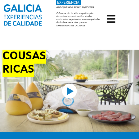
EXPERIENCIA
Ir o contido principal
Nome feminino. De lat. experiencia.
Coñecemento da vida adquirido polas
circunstancias ou situacións vividas,
cando estas experiencias van acompañadas
dunha boa mesa, dise que son
EXPERIENCIAS DE CALIDADE
COUSAS
RICAS