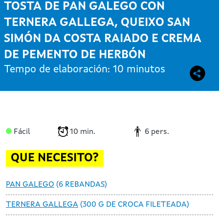
TOSTA DE PAN GALEGO CON
TERNERA GALLEGA, QUEIXO SAN
SIMÓN DA COSTA RAIADO E CREMA
DE PEMENTO DE HERBÓN
Tempo de elaboración: 10 minutos
Fácil
10 min.
6 pers.
QUE NECESITO?
PAN GALEGO
(6 REBANDAS)
TERNERA GALLEGA
(300 G DE CROCA FILETEADA)