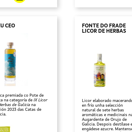
U CEO
FONTE DO FRADE
LICOR DE HERBAS
ca premiada co Pote de
ta na categoría de
IX Licor
Licor elaborado macerand
Herbas de Galicia
na
en frío unha selección
ción 2023 das Catas de
natural de sete herbas
cia.
aromáticas e medicinais n
Augardente de Orujo de
Galicia. Despois destílase 
engádese azucre. Mantens