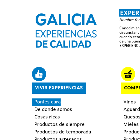
EXPER
Nombre feme
Conocimient
circunstanci
cuando esta
de una buen
EXPERIENCI
Navegación principal
VIVIR EXPERIENCIAS
COMPR
Ponles cara
Vinos
De donde somos
Aguardi
Cosas ricas
Queso
Productos de siempre
Mieles
Productos de temporada
Produc
Productos artesanos
Produc