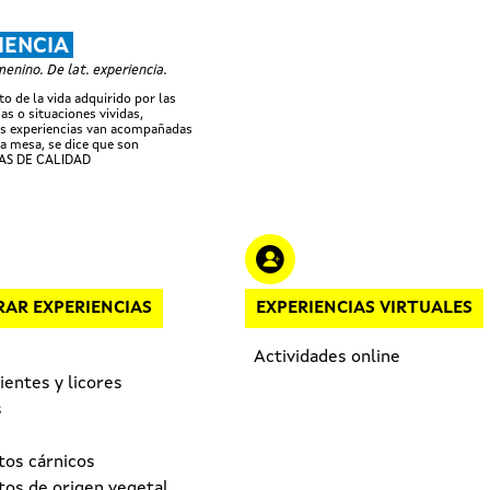
Pasar al contenido principal
IENCIA
nino. De lat. experiencia.
o de la vida adquirido por las
as o situaciones vividas,
s experiencias van acompañadas
a mesa, se dice que son
AS DE CALIDAD
AR EXPERIENCIAS
EXPERIENCIAS VIRTUALES
Actividades online
entes y licores
s
tos cárnicos
tos de origen vegetal