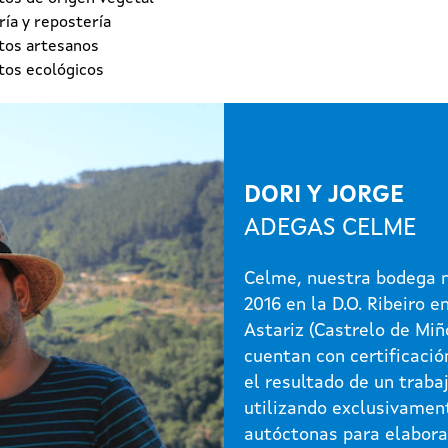
ía y repostería
tos artesanos
tos ecológicos
DORI Y JORGE
ADEGAS CELME
Celme, nuestra bodega n
2016 en la D.O. Ribeiro e
Astariz (Castrelo de Miñ
cuentan con certificació
el resultado de un traba
utilizando exclusivamen
autóctonas para elabora