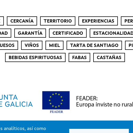
E
CERCANÍA
TERRITORIO
EXPERIENCIAS
PE
DAD
GARANTÍA
CERTIFICADO
ESTACIONALIDA
UESOS
VIÑOS
MIEL
TARTA DE SANTIAGO
P
BEBIDAS ESPIRITUOSAS
FABAS
CASTAÑAS
s analíticos, así como
Xunta de Galicia. Información mantenida y publicada por la Xunta de Galicia