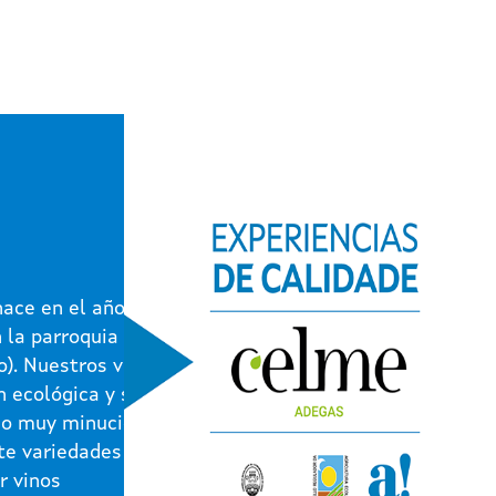
ace en el año
n la parroquia de
o). Nuestros vinos
n ecológica y son
jo muy minucioso,
te variedades
r vinos