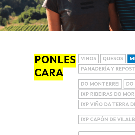
PONLES
VINOS
QUESOS
M
PANADERÍA Y REPOS
CARA
DO MONTERREI
DO 
IXP RIBEIRAS DO MO
IXP VIÑO DA TERRA 
IXP CAPÓN DE VILAL