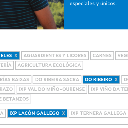
especiales y únicos.
IELES
AGUARDIENTES Y LICORES
CARNES
VEG
TERÍA
AGRICULTURA ECOLÓGICA
RÍAS BAIXAS
DO RIBEIRA SACRA
DO RIBEIRO
D
RRAZO
IXP VAL DO MIÑO-OURENSE
IXP VIÑO DA T
DE BETANZOS
BA
IXP LACÓN GALLEGO
IXP TERNERA GALLEGA