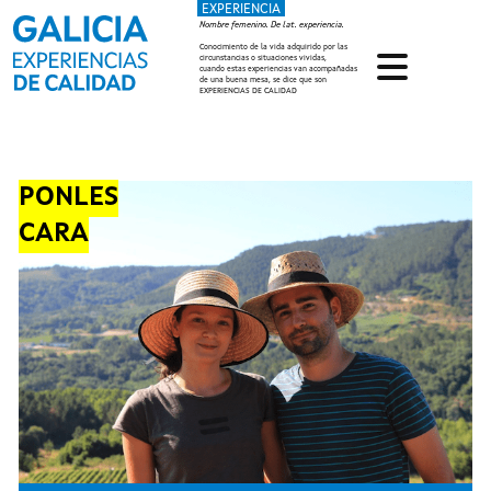
EXPERIENCIA
Pasar al contenido principal
Nombre femenino. De lat. experiencia.
Conocimiento de la vida adquirido por las
circunstancias o situaciones vividas,
cuando estas experiencias van acompañadas
de una buena mesa, se dice que son
EXPERIENCIAS DE CALIDAD
PONLES
CARA