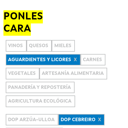
PONLES
CARA
VINOS
QUESOS
MIELES
AGUARDIENTES Y LICORES
CARNES
VEGETALES
ARTESANÍA ALIMENTARIA
PANADERÍA Y REPOSTERÍA
AGRICULTURA ECOLÓGICA
DOP ARZÚA-ULLOA
DOP CEBREIRO