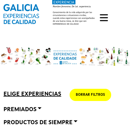
EXPERIENCIA
Pasar al contenido principal
Nombre femenino. De lat. experiencia.
Conocimiento de la vida adquirido por las
circunstancias o situaciones vividas,
cuando estas experiencias van acompañadas
de una buena mesa, se dice que son
EXPERIENCIAS DE CALIDAD
ELIGE EXPERIENCIAS
BORRAR FILTROS
PREMIADOS
PRODUCTOS DE SIEMPRE