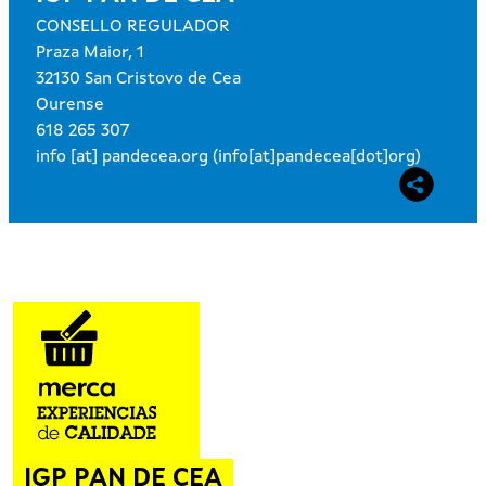
CONSELLO REGULADOR
Praza Maior, 1
32130 San Cristovo de Cea
Ourense
618 265 307
info
[at]
pandecea.org
(info[at]pandecea[dot]org)
IGP PAN DE CEA