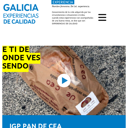
EXPERIENCIA
Pasar al contenido principal
Nombre femenino. De lat. experiencia.
Conocimiento de la vida adquirido por las
circunstancias o situaciones vividas,
cuando estas experiencias van acompañadas
de una buena mesa, se dice que son
EXPERIENCIAS DE CALIDAD
E TI DE
ONDE VES
SENDO
IGP PAN DE CEA