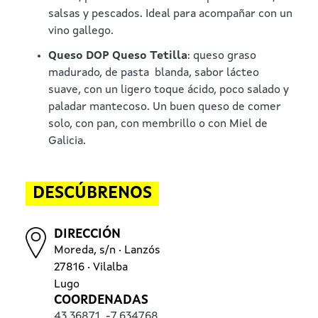
salsas y pescados. Ideal para acompañar con un
vino gallego
.
Queso DOP Queso Tetilla
:
queso graso
madurado, de pasta blanda, sabor lácteo
suave, con un ligero toque ácido, poco salado y
paladar mantecoso. Un buen queso de comer
solo, con pan, con membrillo o con Miel de
Galicia
.
DESCÚBRENOS
DIRECCIÓN
Moreda, s/n · Lanzós
27816 · Vilalba
Lugo
COORDENADAS
43.36871
,
-7.634768