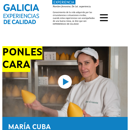
EXPERIENCIA
Pasar al contenido principal
Nombre femenino. De lat. experiencia.
Conocimiento de la vida adquirido por las
circunstancias o situaciones vividas,
cuando estas experiencias van acompañadas
de una buena mesa, se dice que son
EXPERIENCIAS DE CALIDAD
PONLES
CARA
MARÍA CUBA