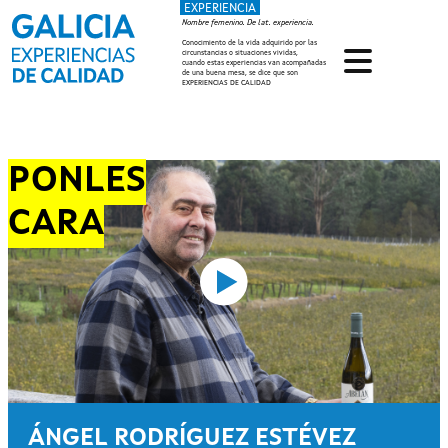
EXPERIENCIA
Pasar al contenido principal
Nombre femenino. De lat. experiencia.
Conocimiento de la vida adquirido por las
circunstancias o situaciones vividas,
cuando estas experiencias van acompañadas
de una buena mesa, se dice que son
EXPERIENCIAS DE CALIDAD
PONLES
CARA
ÁNGEL RODRÍGUEZ ESTÉVEZ