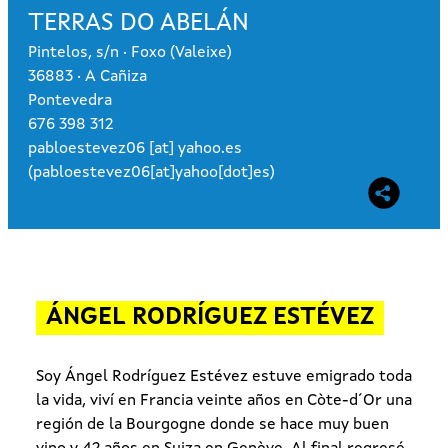
TERRAS DO ABELÁN
Pintelos, s/n · Foxo (Valeixe)
36883 · A Cañiza
Pontevedra
676 398 312
pabloestevez06
[at]
yahoo.es
(pabloestevez06[at]yahoo[dot]es)
ÁNGEL RODRÍGUEZ ESTÉVEZ
Soy Ángel Rodríguez Estévez estuve emigrado toda
la vida, viví en Francia veinte años en Còte-d´Or una
región de la Bourgogne donde se hace muy buen