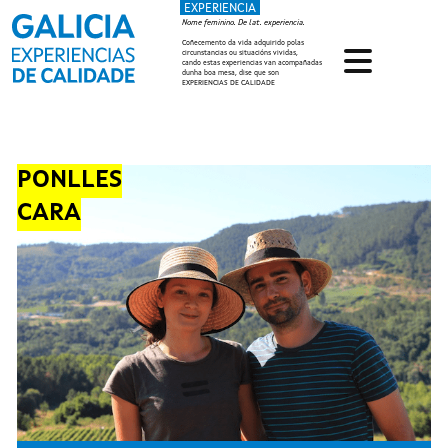
EXPERIENCIA
Ir o contido principal
Nome feminino. De lat. experiencia.
Coñecemento da vida adquirido polas
circunstancias ou situacións vividas,
cando estas experiencias van acompañadas
dunha boa mesa, dise que son
EXPERIENCIAS DE CALIDADE
PONLLES
CARA