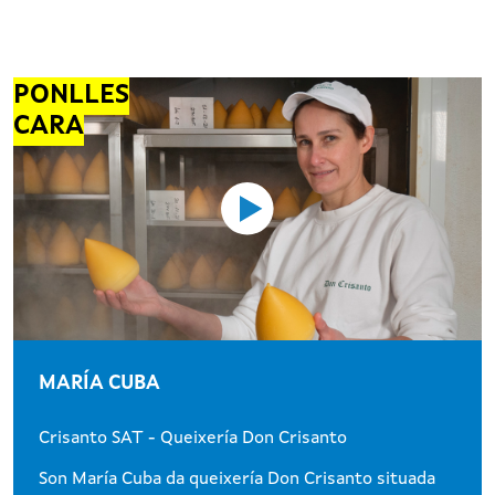
PONLLES
CARA
MARÍA CUBA
Crisanto SAT - Queixería Don Crisanto
Son María Cuba da queixería Don Crisanto situada