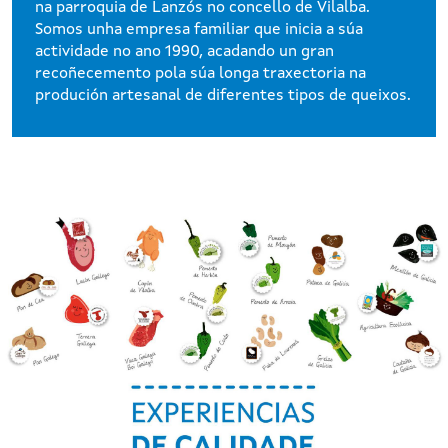
na parroquia de Lanzós no concello de Vilalba.
Somos unha empresa familiar que inicia a súa
actividade no ano 1990, acadando un gran
recoñecemento pola súa longa traxectoria na
produción artesanal de diferentes tipos de queixos.